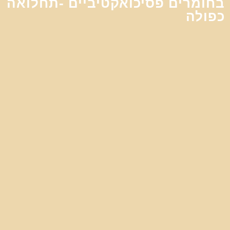
בחומרים פסיכואקטיביים -תחלואה
כפולה